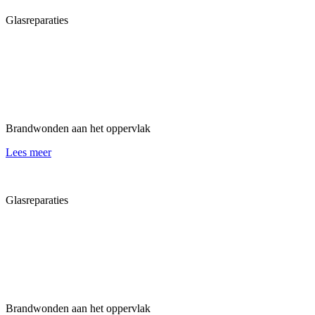
Glasreparaties
Beglazing bekrast door vandalisme
of ongeval
Zure tags veroorzaakt door vandalisme
Bekrast raam
Brandwonden aan het oppervlak
Lees meer
Glasreparaties
Beglazing bekrast door vandalisme
of ongeval
Zure tags veroorzaakt door vandalisme
Bekrast raam
Brandwonden aan het oppervlak