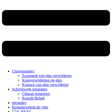
Glasreparaties
Zuurmerk van glas verwijderen
Krasverwijdering op glas
Krassen van glas verwijderen
Schrijnwerk reparaties
Chassis repareren
Renolit België
prestaties
Remplacement de vitre
NL