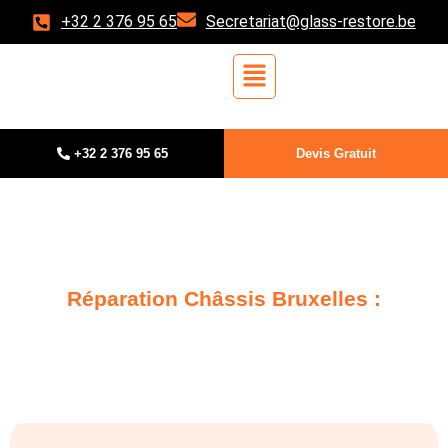
+32 2 376 95 65
Secretariat@glass-restore.be
+32 2 376 95 65
Devis Gratuit
GLASS-RESTORE
Réparation Châssis Bruxelles :
Ne Remplacez Plus, Réparez avec
glass-restore !