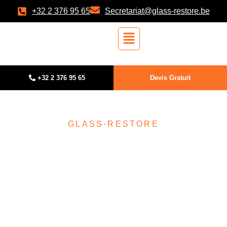
+32 2 376 95 65
Secretariat@glass-restore.be
+32 2 376 95 65
Devis Gratuit
GLASS-RESTORE
Éliminer les taches du
verre : la solution
professionnelle signée
Glass-Restore