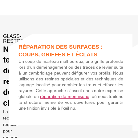
GLASS-
RESTORE
RÉPARATION DES SURFACES :
Nos
COUPS, GRIFFES ET ÉCLATS
techniques
Un coup de marteau malheureux, une griffe profonde
lors d’un déménagement ou des traces de levier suite
de
à un cambriolage peuvent défigurer vos profils. Nous
utilisons des résines spéciales et des techniques de
restauration
laquage localisé pour combler les trous et effacer les
de
rayures. Cette approche s’inscrit dans notre expertise
globale en
réparation de menuiserie
, où nous traitons
châssis
la structure même de vos ouvertures pour garantir
une finition invisible à l’œil nu.
La
technicité
requise
pour
réparer