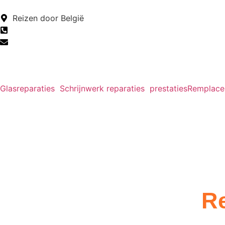
Reizen door België
+32 2 376 95 65
Secretariat@glass-restore.be
Glasreparaties
Schrijnwerk reparaties
prestaties
Remplacem
Re